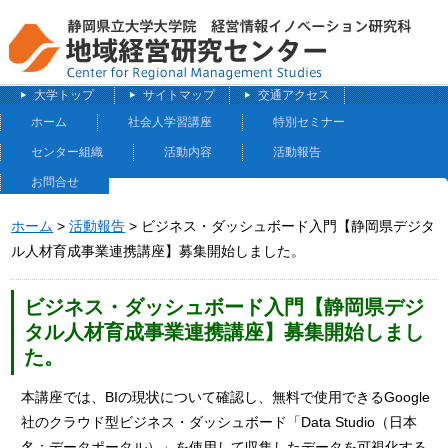
大学トップ
サイトマップ
交通アクセス
ホーム
社会人学習講座
特別セミナー
センター組織
活動内容
活動報告
お問合せ
ホーム
>
活動報告
> ビジネス・ダッシュボード入門【静岡県デジタ
ル人材育成事業連携講座】募集開始しました。
ビジネス・ダッシュボード入門【静岡県デジ
タル人材育成事業連携講座】募集開始しまし
た。
本講座では、BIの現状について確認し、無料で使用できるGoogle
社のクラウド型ビジネス・ダッシュボード「Data Studio（日本
名：データポータル）」を使用して収集したデータを可視化する