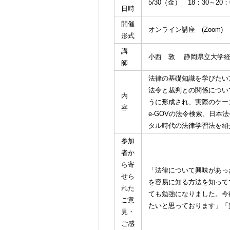
5/30（金） 18：30～20：
日時
開催
オンライン講座 (Zoom)
形式
講
小西 敦 静岡県立大学経
師
法律の基礎知識を学びたい
法令と裁判との関係につい
内
うに形成され、実際のケー
容
e-GOVの法令検索、日
タル時代の法律学習法を紹
参加
者か
ら寄
「法律について興味があっ
せら
を容易に知る方法を知って
れた
ても勉強になりました。今
ご意
たいと思っております」「
見・
ご感