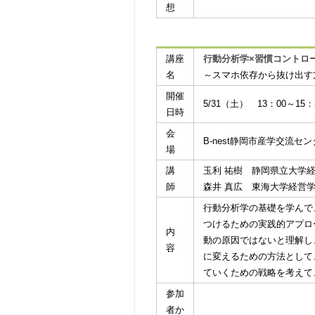
想
講座
行動分析学×習慣コントロ
名
～スマホ依存から抜け出す
開催
5/31（土） 13：00～15：
日時
会
B-nest静岡市産学交流
場
講
玉利 祐樹 静岡県立大学経
師
森井 真広 東海大学経営学
行動分析学の基礎を学んで
つけるための実践的アプロ
内
動の原因ではないと理解し
容
に変えるための方法として
ていくための戦略を考えて
参加
者か