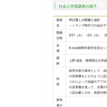
社会人学習講座の様子
講座
学び直しの投資と会計
名
～トランプ時代での会計デ
開催
5/27（火）・6/3（火） 18
日時
会
B-nest静岡市産学交流セ
場
講
上野 雄史 静岡県立大学経
師
経営分析の基本として、会
の決算書をとどのように読
内
うかによって結論やアプロ
容
の決算書を使って、企業の
う読み解くのか、投資分析
参加
者か