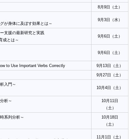
8月9日（土）
9月3日（水）
ングが身体に及ぼす効果とは～
ザー支援の最新研究と実践
9月6日（土）
育成とは～
9月6日（土）
】
w to Use Important Verbs Correctly
9月13日（土）
9月27日（土）
解析入門～
10月4日（土）
】
較分析～
10月11日
】
（土）
な時系列分析～
10月18日
】
（土）
11月1日（土）