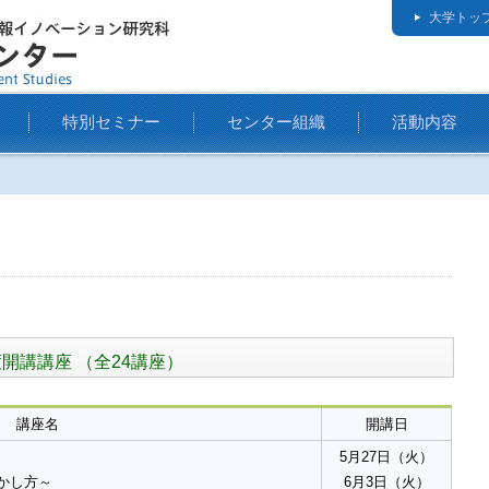
大学トッ
特別セミナー
センター組織
活動内容
開講講座 （全24講座）
講座名
開講日
5月27日（火）
かし方～
6月3日（火）