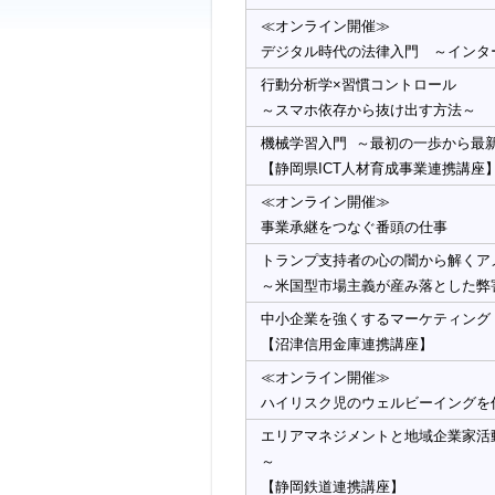
≪オンライン開催≫
デジタル時代の法律入門 ～インタ
行動分析学×習慣コントロール
～スマホ依存から抜け出す方法～
機械学習入門 ～最初の一歩から最
【静岡県ICT人材育成事業連携講座
≪オンライン開催≫
事業承継をつなぐ番頭の仕事
トランプ支持者の心の闇から解くア
～米国型市場主義が産み落とした弊
中小企業を強くするマーケティング
【沼津信用金庫連携講座】
≪オンライン開催≫
ハイリスク児のウェルビーイングを
エリアマネジメントと地域企業家活
～
【静岡鉄道連携講座】