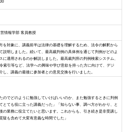
00
営情報学部 客員教授
方を対象に、講義前半は法律の基礎を理解するため、法令の解釈から
て説明しました。続いて、最高裁判例の具体例を通じて判例がどのよ
スに適用されるのか解説しました。最高裁判所の判例検索システム、
本法令索引等など、法学への興味や学び意欲を持った方に向けて、デジ
介し、講義の最後に参加者との意見交換を行いました。
たのでどのように勉強していけばいいのか、また勉強するときに判例
てとても役に立った講義だった」「知らない事、調べ方がわかり、と
後の業務に役立てたいと思います。これからも、引き続き是非受講し
質疑も含めて大変有意義な時間でした」