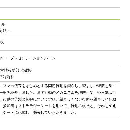
ール
方法～
35
センター プレゼンテーションルーム
営情報学部 准教授
部 講師
、スマホ依存をはじめとする問題行動を減らし、望ましい習慣を身に
ーチを紹介しました。まず行動のメカニズムを理解して、やる気は行
、行動の予測と制御について学び、望ましくない行動を望ましい行動
、参加者はストラテジーシートを用いて、行動の現状と、それを変え
、シートに記載し、発表していただきました。