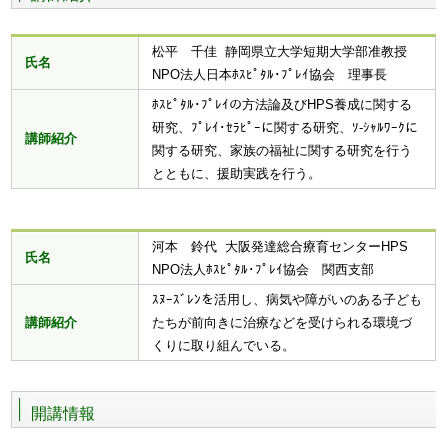
松平 千佳 静岡県立大学短期大学部准教授
氏名
NPO法人日本ﾎｽﾋﾟﾀﾙ･ﾌﾟﾚｲ協会 理事長
ﾎｽﾋﾟﾀﾙ･ﾌﾟﾚｲの方法論及びHPS養成に関する
研究、ﾌﾟﾚｲ･ｾﾗﾋﾟｰに関する研究、ｿ-ｼｬﾙﾜｰｸに
講師紹介
関する研究、家族の福祉に関する研究を行う
とともに、援助実践を行う。
河本 鈴代 大阪発達総合療育センターHPS
氏名
NPO法人ﾎｽﾋﾟﾀﾙ･ﾌﾟﾚｲ協会 関西支部
ｽﾇｰｽﾞﾚﾝを活用し、病気や障がいのある子ども
講師紹介
たちが前向きに治療などを受けられる環境づ
くりに取り組んでいる。
開講情報