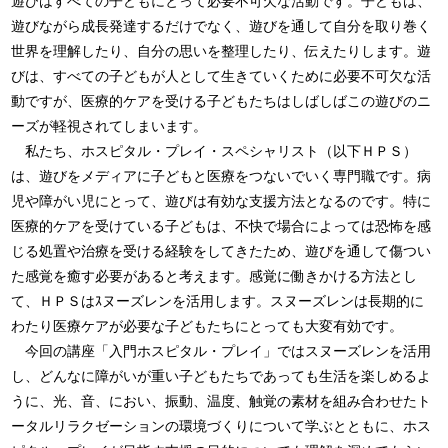
遊びはすべての子どもにとって必要不可欠な活動です。子どもは、
遊びながら成長発達するだけでなく、遊びを通して自分を取り巻く
世界を理解したり、自分の思いを整理したり、伝えたりします。遊
びは、すべての子どもが人として生きていくために必要不可欠な活
動ですが、医療的ケアを受ける子どもたちはしばしばこの遊びのニ
ーズが軽視されてしまいます。

　私たち、ホスピタル・プレイ・スペシャリスト（以下ＨＰＳ）
は、遊びをメディアに子どもと医療をつないでいく専門職です。病
児や障がい児にとって、遊びは有効な支援方法となるのです。特に
医療的ケアを受けている子どもは、不快で場合によっては恐怖を感
じる処置や治療を受ける経験をしてきたため、遊びを通して傷つい
た感覚を癒す必要があると考えます。感覚に働きかける方法とし
て、ＨＰＳはｽヌーズレンを活用します。スヌーズレンは長期的に
わたり医療ケアが必要な子どもたちにとっても大変有効です。

　今回の講座「入門ホスピタル・プレイ」ではスヌーズレンを活用
し、どんなに障がいが重い子どもたちであっても生活を楽しめるよ
うに、光、音、におい、振動、温度、触覚の素材を組み合わせたト
ータルリラクゼーションの環境づくりについて学ぶとともに、ホス