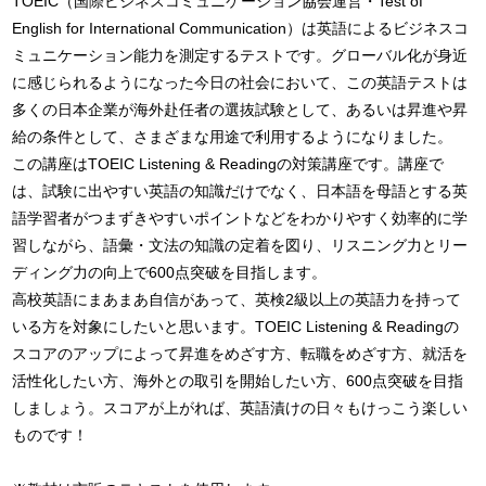
TOEIC（国際ビジネスコミュニケーション協会運営・Test of 
English for International Communication）は英語によるビジネスコ
ミュニケーション能力を測定するテストです。グローバル化が身近
に感じられるようになった今日の社会において、この英語テストは
多くの日本企業が海外赴任者の選抜試験として、あるいは昇進や昇
給の条件として、さまざまな用途で利用するようになりました。

この講座はTOEIC Listening & Readingの対策講座です。講座で
は、試験に出やすい英語の知識だけでなく、日本語を母語とする英
語学習者がつまずきやすいポイントなどをわかりやすく効率的に学
習しながら、語彙・文法の知識の定着を図り、リスニング力とリー
ディング力の向上で600点突破を目指します。

高校英語にまあまあ自信があって、英検2級以上の英語力を持って
いる方を対象にしたいと思います。TOEIC Listening & Readingの
スコアのアップによって昇進をめざす方、転職をめざす方、就活を
活性化したい方、海外との取引を開始したい方、600点突破を目指
しましょう。スコアが上がれば、英語漬けの日々もけっこう楽しい
ものです！
