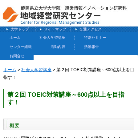
大学トップ
サイトマップ
交通アクセス
ホーム
社会人学習講座
特別セミナー
センター組織
活動内容
活動報告
お問合せ
ホーム
>
社会人学習講座
> 第２回 TOEIC対策講座～600点以上を目
指す！
第２回 TOEIC対策講座～600点以上を目指
す！
概要