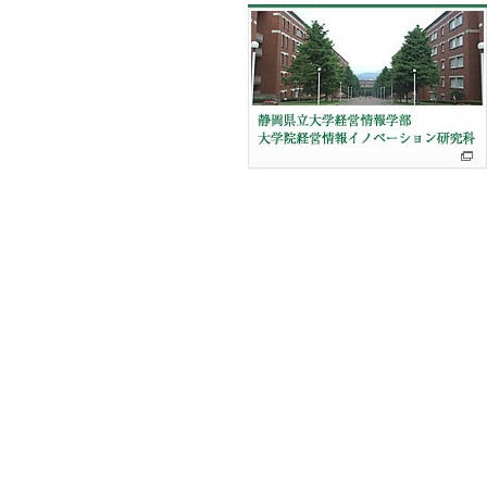
このサイトについて
プライバシーポリシー
静岡県立大学地域経営研究センター
〒422-8526 静岡県静岡市駿河区谷田52-1 TEL：054-264-5400（センター事務
局） E-mail: crms（ここに@を入れてください）u-shizuoka-ken.ac.jp
Copyright(C)2013, Center for Regional Management Studies, University of
Shizuoka. All rights reserved.