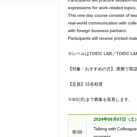
Participants will practice situation-
expressions for work-related topics, 
This one-day course consists of two 
real-world communication with coll
with foreign business partners. 

Participants will receive printed mat
※レベルはTOEIC L&R／TOEIC 
【対象・おすすめの方】 業務で英
【定員】15名程度

※9/2(月)まで募集を延長します。
2024年09月07日（土） 0
Talking with Colleagu
第1回
progress