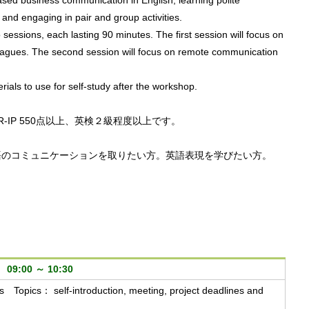
based business communication in English, learning polite 
and engaging in pair and group activities. 

sessions, each lasting 90 minutes. The first session will focus on 
eagues. The second session will focus on remote communication 
erials to use for self-study after the workshop.

L&R-IP 550点以上、英検２級程度以上です。

語のコミュニケーションを取りたい方。英語表現を学びたい方。

9:00 ～ 10:30
es Topics： self-introduction, meeting, project deadlines and