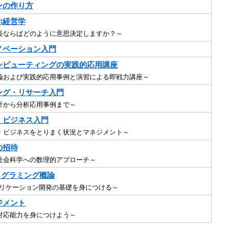
ンの作り方
ぶ経営学
長ならばどのように意思決定しますか？～
ノベーション入門
ンピューティングの実践的応用講座
論および実践的応用事例と演習による即戦力講座～
ング・リサーチ入門
計から分析応用事例まで～
・ビジネス入門
・ビジネスをとりまく状況とマネジメント～
の招待
社会科学への数理的アプローチ～
プログラミング概論
dアプリケーション開発の基礎を身につける～
ジメント
対応能力を身につけよう～