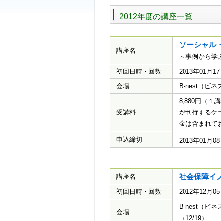
2012年度の講座一覧
ソーシャル
講座名
～事例から学
初回日時・回数
2013年01月
会場
B-nest（
8,880円（
受講料
が刊行するケ
金は含まれて
申込締切
2013年01月
社会保障イ
講座名
初回日時・回数
2012年12月
B-nest（
会場
（12/19）