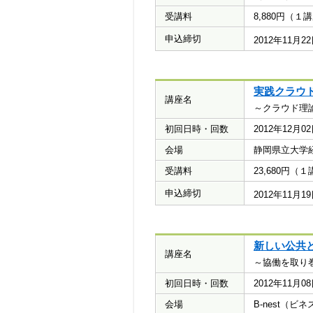
受講料
8,880円（
申込締切
2012年11月
実践クラウ
講座名
～クラウド理
初回日時・回数
2012年12月
会場
静岡県立大学経
受講料
23,680円
申込締切
2012年11月
新しい公共
講座名
～協働を取り
初回日時・回数
2012年11月
会場
B-nest（