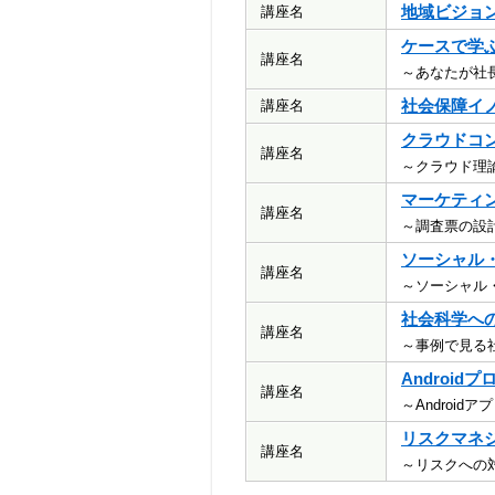
地域ビジョ
講座名
ケースで学
講座名
～あなたが社
社会保障イ
講座名
クラウドコ
講座名
～クラウド理
マーケティ
講座名
～調査票の設
ソーシャル
講座名
～ソーシャル
社会科学へ
講座名
～事例で見る
Android
講座名
～Androi
リスクマネ
講座名
～リスクへの