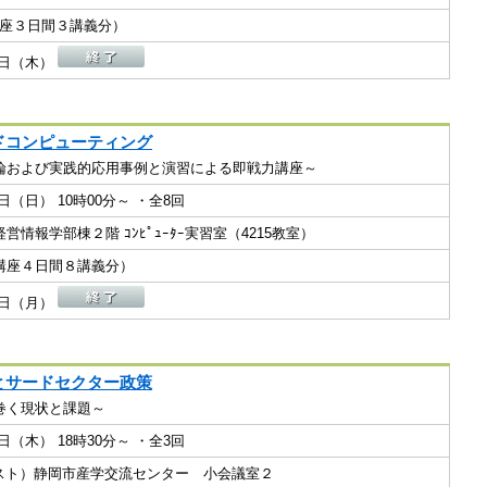
１講座３日間３講義分）
22日（木）
ドコンピューティング
論および実践的応用事例と演習による即戦力講座～
02日（日） 10時00分～ ・全8回
営情報学部棟２階 ｺﾝﾋﾟｭｰﾀｰ実習室（4215教室）
（１講座４日間８講義分）
19日（月）
とサードセクター政策
巻く現状と課題～
08日（木） 18時30分～ ・全3回
ビネスト）静岡市産学交流センター 小会議室２