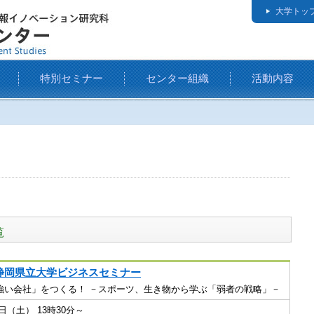
大学トッ
特別セミナー
センター組織
活動内容
覧
度静岡県立大学ビジネスセミナー
強い会社」をつくる！ －スポーツ、生き物から学ぶ「弱者の戦略」－
9日（土） 13時30分～